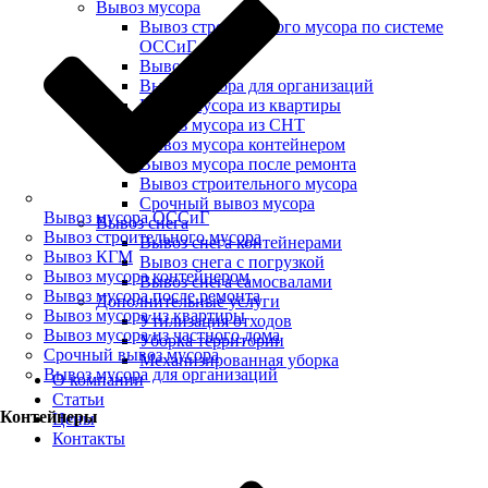
Вывоз мусора
Вывоз строительного мусора по системе
ОССиГ
Вывоз КГМ
Вывоз мусора для организаций
Вывоз мусора из квартиры
Вывоз мусора из СНТ
Вывоз мусора контейнером
Вывоз мусора после ремонта
Вывоз строительного мусора
Срочный вывоз мусора
Вывоз мусора ОССиГ
Вывоз снега
Вывоз строительного мусора
Вывоз снега контейнерами
Вывоз КГМ
Вывоз снега с погрузкой
Вывоз мусора контейнером
Вывоз снега самосвалами
Вывоз мусора после ремонта
Дополнительные услуги
Вывоз мусора из квартиры
Утилизация отходов
Вывоз мусора из частного дома
Уборка территории
Срочный вывоз мусора
Механизированная уборка
Вывоз мусора для организаций
О компании
Статьи
Контейнеры
Цены
Контакты